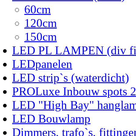
60cm
120cm
150cm
LED PL LAMPEN (div fit
LEDpanelen
LED strip`s (waterdicht)
PROLuxe Inbouw spots 
LED "High Bay" hangla
LED Bouwlamp
Dimmers, trafo`s, fittinge